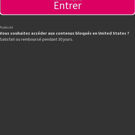
Thông tin chi tiết:
Entrer
ỉ: Ng. 1 Trần Kim Xuyến, Yên Hoà, Cầu Giấy, Hà Nội, V
Zipcode: 100000
Publicité
Vous souhaitez accéder aux contenus bloqués en United States ?
Satisfait ou remboursé pendant 30 jours.
Website:
https://abc8vn2.com/
Phone: 0337648544
Email:
ABCVN2@GMAIL.COM
htag: #ABC8 #TRANGCHUABC8 #NHACAIABC8 #LINK
https://x.com/abc8vn2
https://www.facebook.com/abc8vn2/
https://www.youtube.com/@abc8vn2