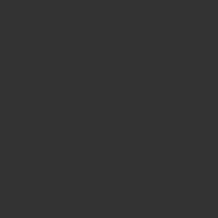
Địa ch
Has