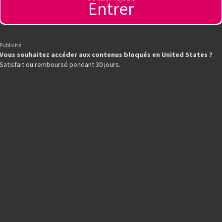
Thông tin chi tiết:
Entrer
ỉ: Ng. 1 Trần Kim Xuyến, Yên Hoà, Cầu Giấy, Hà Nội, V
Zipcode: 100000
Publicité
Vous souhaitez accéder aux contenus bloqués en United States ?
Satisfait ou remboursé pendant 30 jours.
Website:
https://abc8vn2.com/
Phone: 0337648544
Email:
ABCVN2@GMAIL.COM
htag: #ABC8 #TRANGCHUABC8 #NHACAIABC8 #LINK
https://x.com/abc8vn2
https://www.facebook.com/abc8vn2/
https://www.youtube.com/@abc8vn2