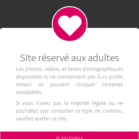
nh Cao 2024
ABC8 - Cổng Game Giải Trí Đổi Thưởng Đỉnh Cao 2024
Site réservé aux adultes
Les photos, vidéos, et textes pornographiques
disponibles ici ne conviennent pas à un public
mineur et peuvent choquer certaines
sensibilités.
ổng Game Giải Trí Đổi Thưởng Đỉnh
Si vous n'avez pas la majorité légale ou ne
souhaitez pas consulter ce type de contenu,
đầu 2024, nơi hội tụ các trò chơi bài đổi thưởng, cược
veuillez
quitter ce site
.
ể nhận khuyến mãi khủng và trải nghiệm đỉnh cao giải 
Je suis majeur,